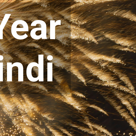
ear 
indi