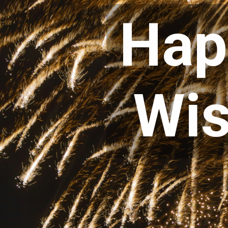
Hap
Wis