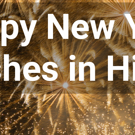
py New Y
hes in H