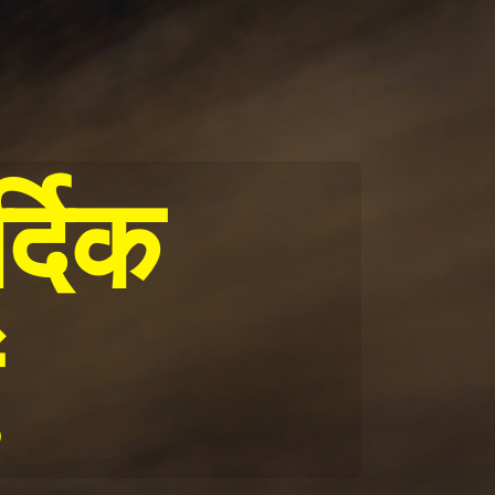
दिक 
 