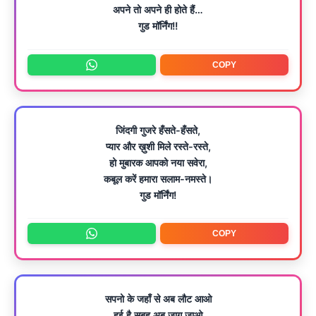
अपने तो अपने ही होते हैं…
गुड मॉर्निंग!!
COPY
जिंदगी गुजरे हँसते-हँसते,
प्यार और ख़ुशी मिले रस्ते-रस्ते,
हो मुबारक आपको नया सवेरा,
कबूल करें हमारा सलाम-नमस्ते।
गुड मॉर्निंग!
COPY
सपनो के जहाँ से अब लौट आओ
हुई है सुबह अब जाग जाओ