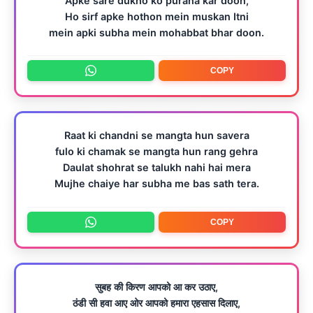
Apke sare dukho ko purana kar doon,
Ho sirf apke hothon mein muskan Itni
mein apki subha mein mohabbat bhar doon.
COPY
Raat ki chandni se mangta hun savera
fulo ki chamak se mangta hun rang gehra
Daulat shohrat se talukh nahi hai mera
Mujhe chaiye har subha me bas sath tera.
COPY
सुबह की किरण आपको आ कर उठाए,
ठंडी सी हवा आए ओर आपको हमारा एहसास दिलाए,