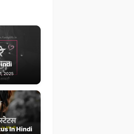
Hindi
1, 2025
us In Hindi