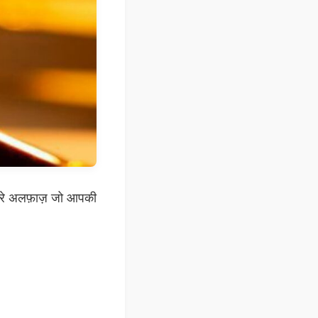
र्द भरे अलफ़ाज़ जो आपकी