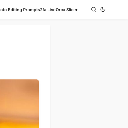
hoto Editing Prompts
2fa Live
Orca Slicer