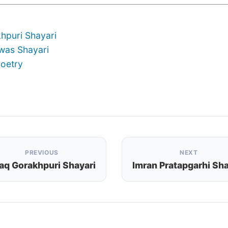
hpuri Shayari
was Shayari
Poetry
i
PREVIOUS
NEXT
raq Gorakhpuri Shayari
Imran Pratapgarhi Sha