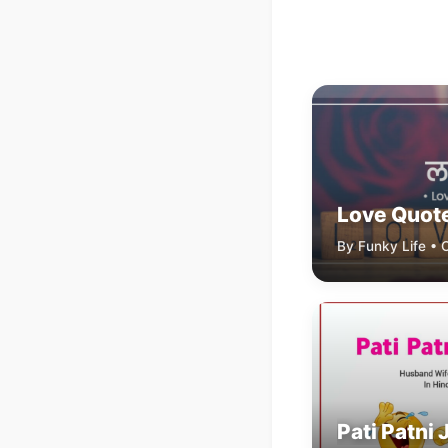
Love Quote
By Funky Life • 
Pati Patni 