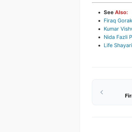
See
Also:
Firaq Gorak
Kumar Vish
Nida Fazli 
Life Shayar
Post
navigation
Fi