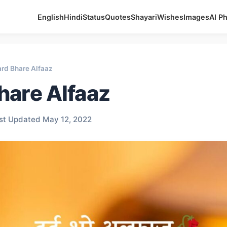
English
Hindi
Status
Quotes
Shayari
Wishes
Images
AI P
rd Bhare Alfaaz
hare Alfaaz
st Updated May 12, 2022